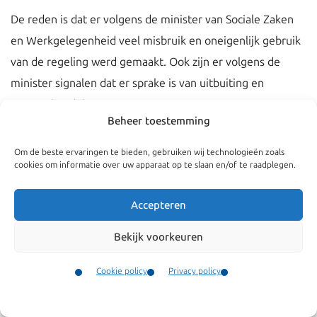
De reden is dat er volgens de minister van Sociale Zaken
en Werkgelegenheid veel misbruik en oneigenlijk gebruik
van de regeling werd gemaakt. Ook zijn er volgens de
minister signalen dat er sprake is van uitbuiting en
mensenhandel.
Beheer toestemming
Overgangsregeling
Om de beste ervaringen te bieden, gebruiken wij technologieën zoals
cookies om informatie over uw apparaat op te slaan en/of te raadplegen.
Er komt wel een overgangsregeling. Restaurants en
Aziatische koks die al in het bezit zijn van een
Accepteren
tewerkstellingsvergunning en verblijfsvergunning (GVVA),
kunnen deze
verlengen op basis van de huidige regels
.
Bekijk voorkeuren
Voor deze groep verandert er dus niks.
Cookie policy
Privacy policy
Nieuwe aanvragen
Contact
Menu