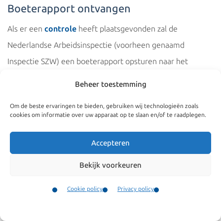
Boeterapport ontvangen
Als er een
controle
heeft plaatsgevonden zal de
Nederlandse Arbeidsinspectie (voorheen genaamd
Inspectie SZW) een boeterapport opsturen naar het
Ministerie van SZW. Elke partij die is aangemerkt als
Beheer toestemming
overtreder krijgt een kopie van het rapport. Dit is het
Om de beste ervaringen te bieden, gebruiken wij technologieën zoals
eerste moment dat u kunt zien waaruit de overtreding
cookies om informatie over uw apparaat op te slaan en/of te raadplegen.
precies bestaat en welke bewijzen de Inspectie heeft. Op
dit moment kunt u nog geen juridische middelen
Accepteren
aanwenden.
Bekijk voorkeuren
Zienswijze opstellen
Wij zijn gespecialiseerd in
Cookie policy
Privacy policy
Eerst zal het Ministerie moeten beslissing of ze een
Kennismigrant
Contact
Werkvergunningen
Menu
bestuurlijke
boete
zal gaan opleggen. Toch is het