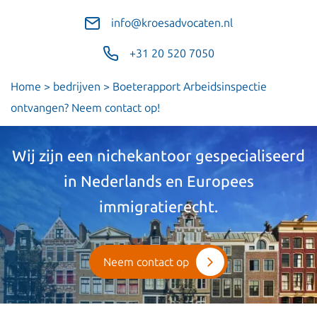
info@kroesadvocaten.nl
+31 20 520 7050
Home
>
bedrijven
>
Boeterapport Arbeidsinspectie
ontvangen? Neem contact op!
Wij zijn een nichekantoor gespecialiseerd
in Nederlands en Europees
immigratierecht.
Neem contact op