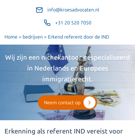
info@kroesadvocaten.nl
+31 20 520 7050
Home
>
bedrijven
>
Erkend referent door de IND
Wij zijn een nichekantoor gespecialiseerd
in Nederlands en Europees
immigratierecht.
Neem contact op
Erkenning als referent IND vereist voor