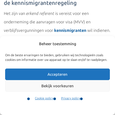
de kennismigrantenregeling
Het zijn van
erkend referent
is vereist voor een
onderneming die aanvragen voor visa (MVV) en
verblijfsvergunningen voor
kennismigranten
wil indienen.
De Immigratie- en Naturalisatiedienst (IND) beslist over de
Beheer toestemming
aanvraag tot erkend referent.
Om de beste ervaringen te bieden, gebruiken wij technologieën zoals
Als erkend referent beschouwt de IND een onderneming
cookies om informatie over uw apparaat op te slaan en/of te raadplegen.
als betrouwbare partner. De erkende referent kan gebruik
Accepteren
maken van de versnelde toelatingsprocedure waardoor
binnen 2 tot 3 weken op de aanvraag wordt beslist. Klik
Bekijk voorkeuren
hier
voor het openbaar register waarin alle erkend
Cookie policy
Privacy policy
referenten zijn opgenomen.
Contact
Menu
Een onderneming hoeft overigens geen erkend referent