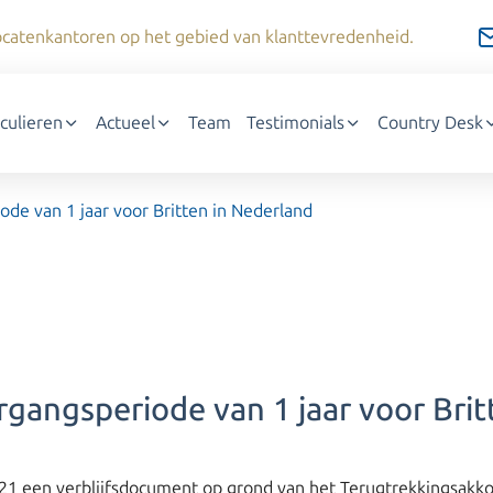
dvocatenkantoren op het gebied van klanttevredenheid.
iculieren
Actueel
Team
Testimonials
Country Desk
ode van 1 jaar voor Britten in Nederland
rgangsperiode van 1 jaar voor Bri
021 een verblijfsdocument op grond van het Terugtrekkingsakk