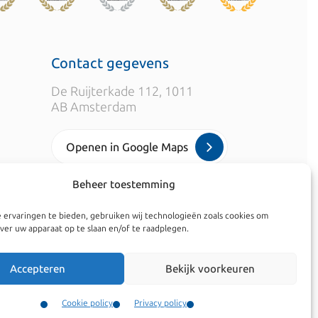
Contact gegevens
De Ruijterkade 112, 1011
AB Amsterdam
Openen in Google Maps
Beheer toestemming
info@kroesadvocaten.nl
 ervaringen te bieden, gebruiken wij technologieën zoals cookies om
+31 20 520 7050
ver uw apparaat op te slaan en/of te raadplegen.
Accepteren
Bekijk voorkeuren
Cookie policy
Privacy policy