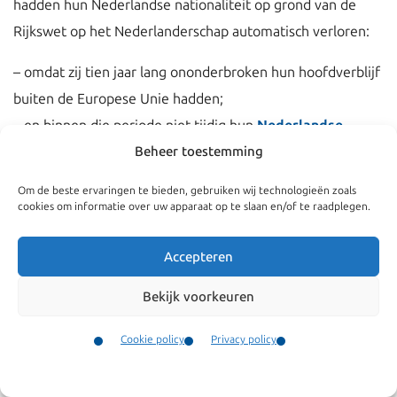
hadden hun Nederlandse nationaliteit op grond van de
Rijkswet op het Nederlanderschap automatisch verloren:
– omdat zij tien jaar lang ononderbroken hun hoofdverblijf
buiten de Europese Unie hadden;
– en binnen die periode niet tijdig hun
Nederlandse
paspoort
hadden verlengd terwijl zij ook over een andere
Beheer toestemming
nationaliteit beschikten.
Om de beste ervaringen te bieden, gebruiken wij technologieën zoals
cookies om informatie over uw apparaat op te slaan en/of te raadplegen.
De Afdeling heeft aan het Hof gevraagd of dit systeem
van automatisch intredend verlies van het
Accepteren
Nederlanderschap waarbij geen ruimte is voor een
Bekijk voorkeuren
individuele beoordeling, in overeenstemming is met het
Europees recht.
Cookie policy
Privacy policy
Het Hof van justitie EU heeft nu geoordeeld dat het in
Contact
Menu
beginsel rechtmatig is dat de nationaliteit van een lidstaat