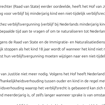
echter (Raad van State) eerder oordeelde, heeft het Hof van J
voor verblijf bij minderjarig kind een niet-tijdelijk verblijfsrech
 verblijfsvergunning (verblijf bij Nederlands minderjarig kind)
epaalde tijd aan te vragen of om te naturaliseren tot Nederlan
ens de Raad van State en de Immigratie- en Naturalisatiedienst
lijk stoppen als het kind 18 jaar wordt of wanneer het kind niet
 hun verblijfsvergunning moeten wijzigen naar een niet-tijdeli
van Justitie niet meer nodig. Volgens het Hof heeft Nederland he
ankelijkheidsverhouding tussen ouder en kind in de regel met het
eidsverhouding waarop het verblijfsrecht is gebaseerd kan zich 
kind meerderjarig is, of zelfs langer wanneer sprake is van omst