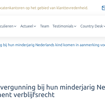
dvocatenkantoren op het gebied van klanttevredenheid.
iculieren
Actueel
Team
Testimonials
Country Desk
g bij hun minderjarig Nederlands kind komen in aanmerking vo
svergunning bij hun minderjarig N
nt verblijfsrecht