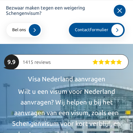
Bezwaar maken tegen een weigering
info@kroesadvocaten.nl
Schengenvisum?
+31 20 520 7050
Bel ons
Contactformulier
Home
>
particulieren
>
Visa
9.9
1415 reviews
Visa Nederland aanvragen
Wilt u een visum voor Nederland
aanvragen? Wij helpen u bij het
aanvragen van een visum, zoals een
Schengenvisum voor kort verblijf, en