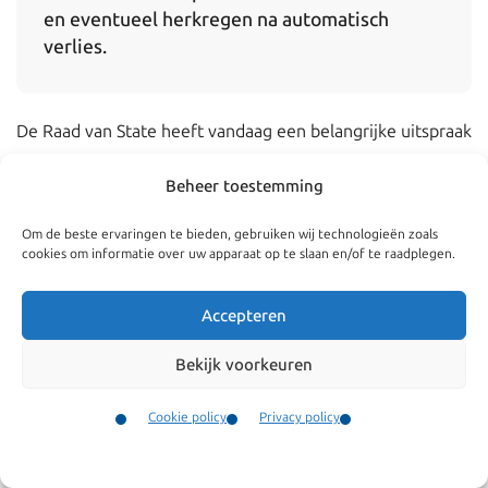
en eventueel herkregen na automatisch
verlies.
De Raad van State heeft vandaag een belangrijke uitspraak
gedaan voor oud- Nederlanders die hun Nederlandse
Beheer toestemming
nationaliteit automatisch zijn verloren. Tot nu toe konden
oud-Nederlanders hun Nederlandse nationaliteit niet
Om de beste ervaringen te bieden, gebruiken wij technologieën zoals
cookies om informatie over uw apparaat op te slaan en/of te raadplegen.
herkrijgen na automatisch verlies, ook niet indien dit
automatisch verlies onevenredig was. Vandaag heeft de
Accepteren
Raad van State geoordeeld dat indien de bevoegde
autoriteiten tot de conclusie komen dat het
Bekijk voorkeuren
Nederlanderschap automatisch is verloren, zij moeten
Cookie policy
Privacy policy
beoordelen of dit verlies mogelijk onevenredig is. Voor
Contact
een succesvol beroep op het evenredigheidsbeginsel is
Menu