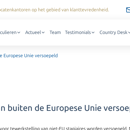
dvocatenkantoren op het gebied van klanttevredenheid.
iculieren
Actueel
Team
Testimonials
Country Desk
 de Europese Unie versoepeld
van buiten de Europese Unie verso
oor tewerkstelling van niet-EU stagiaires worden versoepeld. Ni