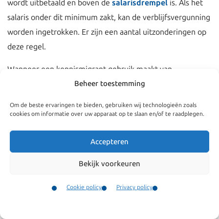
wordt uitbetaald en boven de
salarisdrempel
is. Als het
salaris onder dit minimum zakt, kan de verblijfsvergunning
worden ingetrokken. Er zijn een aantal uitzonderingen op
deze regel.
Wanneer een kennismigrant gebruik maakt van
ouderschaps-, zwangerschaps-, adoptie- en
Beheer toestemming
pleegzorgverlof, of het extra geboorteverlof, kan het
Om de beste ervaringen te bieden, gebruiken wij technologieën zoals
worden toegestaan dat het salaris tijdelijk onder de
cookies om informatie over uw apparaat op te slaan en/of te raadplegen.
salarisdrempel uitkomt. De IND heeft
bevestigd
dat dit
Accepteren
ook geldt, wanneer een kennismigrant gebruik wil maken
van
kort- of langdurend zorgverlof
om bijvoorbeeld voor
Bekijk voorkeuren
een familielid te zorgen dat ziek is. Deze vormen van
verlof zijn opgenomen in de
Wet arbeid en zorg
(WAZO).
Cookie policy
Privacy policy
Daarnaast heeft de IND
bevestigd
, dat het salaris van een
Contact
Menu
kennismigrant tijdelijk onder de salarisdrempel uit mag