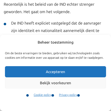
Recentelijk is het beleid van de IND echter strenger
geworden. Het gaat om het volgende.
De IND heeft expliciet vastgelegd dat de aanvrager
zijn identiteit en nationaliteit aannemelijk dient te
maken;
Beheer toestemming
De IND geeft geen verblijfsvergunning af wanneer de
zorg- en/of opvoedingstaken marginaal zijn;
Om de beste ervaringen te bieden, gebruiken wij technologieën zoals
cookies om informatie over uw apparaat op te slaan en/of te raadplegen.
De aanvrager dient zelf voldoende gegevens te
verschaffen waaruit de IND kan opmaken dat aan de
Accepteren
voorwaarden wordt voldaan.
Bekijk voorkeuren
Vraagt u zich af of u wel aan de voorwaarden voldoet of
heeft u een andere vraag over het verblijf bij uw
Cookie policy
Privacy policy
Nederlandse kind? Neem dan gerust contact met ons op!
Contact
Menu
Wij helpen u graag.