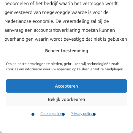
beoordelen of het bedrijf waarin het vermogen wordt
geïnvesteerd van toegevoegde waarde is voor de
Nederlandse economie. De vreemdeling zal bij de
aanvraag een accountantsverklaring moeten kunnen
overhandigen waarin wordt bevestigd dat niet is gebleken
dat het vermogen waarmee wordt geïnvesteerd een
Beheer toestemming
malafide herkomst heeft. Deze verklaring moet zijn
Om de beste ervaringen te bieden, gebruiken wij technologieën zoals
afgegeven door een internationaal opererend Nederlands
cookies om informatie over uw apparaat op te slaan en/of te raadplegen.
accountantskantoor. De verblijfsvergunning zal worden
verleend voor de duur van één jaar en kan worden
Accepteren
verlengd. Deze verblijfsvergunning kan vanaf 1 oktober
Bekijk voorkeuren
2013 worden aangevraagd.
Cookie policy
Privacy policy
Contact
Menu