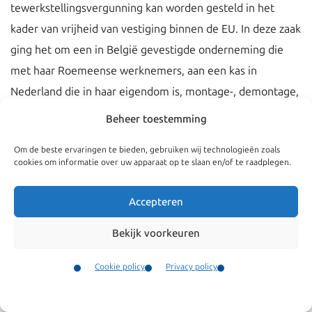
tewerkstellingsvergunning kan worden gesteld in het
kader van vrijheid van vestiging binnen de EU. In deze zaak
ging het om een in België gevestigde onderneming die
met haar Roemeense werknemers, aan een kas in
Nederland die in haar eigendom is, montage-, demontage,
en schoonmaakwerkzaamheden verrichtte. De minister
Beheer toestemming
had een boete op grond van de
Wet arbeid
Om de beste ervaringen te bieden, gebruiken wij technologieën zoals
vreemdelingen
(Wav) opgelegd van EUR 40.000 omdat er
cookies om informatie over uw apparaat op te slaan en/of te raadplegen.
geen twv’s aanwezig waren voor deze Roemeense
werknemers. De eis van een twv is een belemmering van
Accepteren
de vrijheid van vestiging. Afdeling oordeelt dat de minister
Bekijk voorkeuren
niet deugdelijk heeft gemotiveerd waarom deze
belemmering gerechtvaardigd zou zijn. De Inspectie SZW
Cookie policy
Privacy policy
heeft dan ook ten onrechte een boete van EUR 40.000
Contact
opgelegd.
Menu