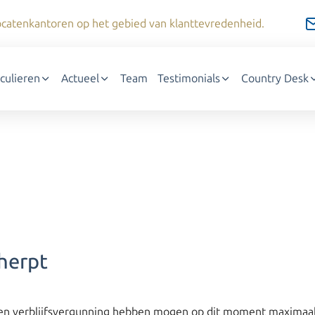
dvocatenkantoren op het gebied van klanttevredenheid.
iculieren
Actueel
Team
Testimonials
Country Desk
herpt
 een verblijfsvergunning hebben mogen op dit moment maximaa