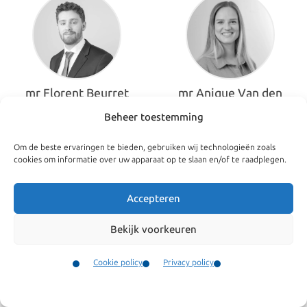
mr Florent Beurret
mr Anique Van den
Broek
Advocaat
Beheer toestemming
Advocaat
Om de beste ervaringen te bieden, gebruiken wij technologieën zoals
cookies om informatie over uw apparaat op te slaan en/of te raadplegen.
Accepteren
Bekijk voorkeuren
Cookie policy
Privacy policy
Contact
Menu
mr Ismaël Dady
mr Irene van der Fluit