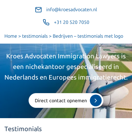
info@kroesadvocaten.nl
+31 20 520 7050
Home
>
testimonials
>
Bedrijven – testimonials met logo
Kroes Advocaten Immigration Lawyers is
een nichekantoor gespecialiseerd in
Nederlands en Europees immigratierecht.
Direct contact opnemen
Testimonials