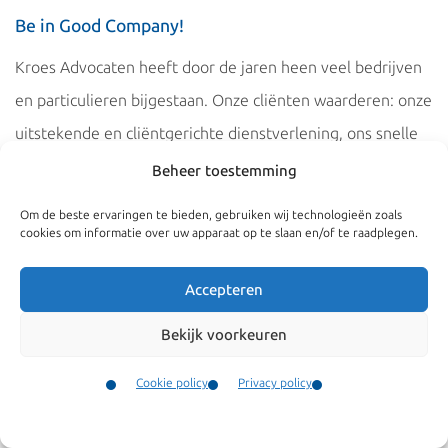
Be in Good Company!
Kroes Advocaten heeft door de jaren heen veel bedrijven
en particulieren bijgestaan. Onze cliënten waarderen: onze
uitstekende en cliëntgerichte dienstverlening, ons snelle
antwoorden en heldere communicatie, de puntige,
Beheer toestemming
kernachtige en duidelijke juridische analyses en onze
Om de beste ervaringen te bieden, gebruiken wij technologieën zoals
scherpe tarieven.
cookies om informatie over uw apparaat op te slaan en/of te raadplegen.
Lees hieronder enkele testimonials van onze cliënten.
Accepteren
Klik
hier
voor testimonials van particuliere cliënten
Bekijk voorkeuren
Wij zijn gespecialiseerd in
en zelfstandig ondernemers.
Cookie policy
Privacy policy
Kennismigrant
Contact
Werkvergunningen
Menu