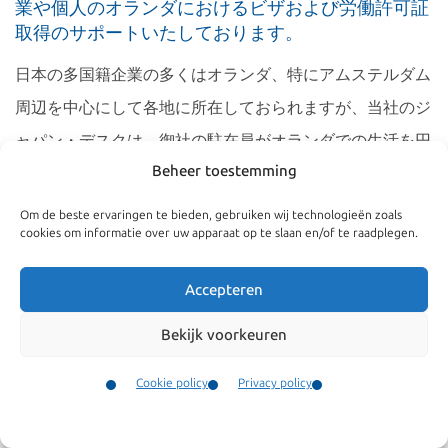
業や個人のオランダにおけるビザおよび労働許可証
取得のサポートいたしております。
日本の多国籍企業の多くはオランダ、特にアムステルダム
周辺を中心にして各地に所在しておられますが、当社のジ
ャパン・デスクは、御社の駐在員がオランダでの生活を円
Beheer toestemming
滑にスタートできるようお手伝いいたします。当社のスタ
ッフは日本文化に精通しており、日本語および英語が堪能
Om de beste ervaringen te bieden, gebruiken wij technologieën zoals
cookies om informatie over uw apparaat op te slaan en/of te raadplegen.
ですので、クライアント様とのスムーズなコミュニケーシ
ョンと協働が保証されます。
Accepteren
当社は、クライアント様に最大限の結果をお届けすること
Bekijk voorkeuren
を目指しています。あらかじめ合意された固定料金に基づ
Cookie policy
Privacy policy
いて作業を行なうため、後日想定外な費用請求に驚く様な
Contact
ことも生じません。
Menu