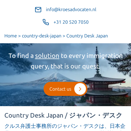
info@kroesadvocaten.nl
+31 20 520 7050
Home
>
country-desk-japan
>
Country Desk Japan
To find a
solution
to every immigration
query, that is our quest.
Contact us
Country Desk Japan /
ジャパン・デスク
クルス弁護士事務所のジャパン・デスクは、日本企