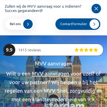
Zullen wij de MVV aanvraag voor u indienen?
info@kroesadvocaten.nl
Succes gegarandeerd!
+31 20 520 7050
Bel ons
Contactformulier
Home
>
particulieren
>
MVV
9.9
1415 reviews
MVV aanvragen
Wilt u een
MVV aanvragen
voor uzelf of
voor uw partner? Wij helpen u bij het
regelen van een MVV. Snel, zorgvuldig en
met een klanttevredenheid van 9,9.