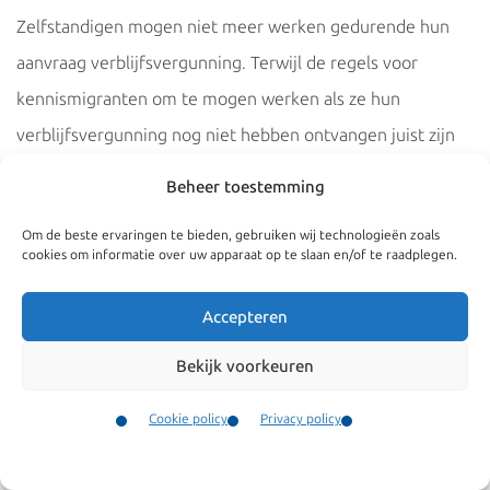
Zelfstandigen mogen niet meer werken gedurende hun
aanvraag verblijfsvergunning. Terwijl de regels voor
kennismigranten om te mogen werken als ze hun
verblijfsvergunning nog niet hebben ontvangen juist zijn
versoepeld. Lees alle belangrijke wijzigingen in het artikel
Beheer toestemming
van Irene en Esther in de
kroniek arbeidsmigratierecht
Om de beste ervaringen te bieden, gebruiken wij technologieën zoals
oktober 2024 van A&MR
cookies om informatie over uw apparaat op te slaan en/of te raadplegen.
Accepteren
Bekijk voorkeuren
Cookie policy
Privacy policy
Contact
Menu