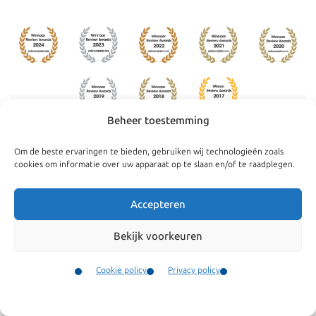
Beheer toestemming
Om de beste ervaringen te bieden, gebruiken wij technologieën zoals
Navigatie
Algemeen
cookies om informatie over uw apparaat op te slaan en/of te raadplegen.
Bedrijven
Algemene
Accepteren
voorwaarden
Particulieren
Onze klachtenregeling
Nieuws
Bekijk voorkeuren
Cookie policy
Ons team
Cookie policy
Privacy policy
Privacy policy
Particulieren
Contact
Vacatures
Menu
Contact