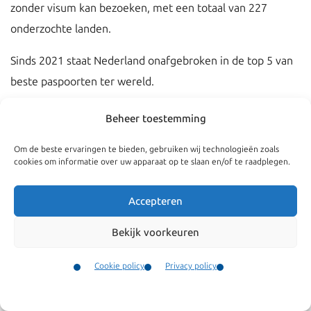
zonder visum kan bezoeken, met een totaal van 227
onderzochte landen.
Sinds 2021 staat Nederland onafgebroken in de top 5 van
beste paspoorten ter wereld.
In 2025 daalde Nederland van de 3e naar de 4e positie, en
Beheer toestemming
in 2026 blijft Nederland op deze plek staan.
Om de beste ervaringen te bieden, gebruiken wij technologieën zoals
cookies om informatie over uw apparaat op te slaan en/of te raadplegen.
Dit jaar deelt Nederland de 4e positie met België,
Denemarken, Finland, Frankrijk, Duitsland, Ierland, Italië,
Accepteren
Luxemburg, Oostenrijk, Noorwegen, Spanje en
Zwitserland.
Bekijk voorkeuren
Nederlanders hebben met hun paspoort visumvrije
Cookie policy
Privacy policy
toegang tot 185 landen, een daling ten opzichte van 191
Contact
Menu
landen in 2025.