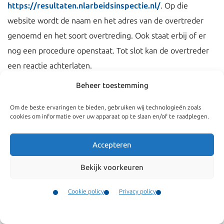
https://resultaten.nlarbeidsinspectie.nl/
. Op die
website wordt de naam en het adres van de overtreder
genoemd en het soort overtreding. Ook staat erbij of er
nog een procedure openstaat. Tot slot kan de overtreder
een reactie achterlaten.
Beheer toestemming
Publicatie van de boete is pas toegestaan nadat de boete
is opgelegd. Dat geeft de overtreder namelijk tijd om de
Om de beste ervaringen te bieden, gebruiken wij technologieën zoals
cookies om informatie over uw apparaat op te slaan en/of te raadplegen.
rechter te vragen om publicatie te verbieden. Daar over is
op 29 april 2026 een i
nteressante uitspraak gedaan
Accepteren
door de Raad van State
Bekijk voorkeuren
De Raad van State heeft geoordeeld dat publicatie niet
zomaar mag zolang er nog een procedure loopt tegen het
Cookie policy
Privacy policy
besluit. In dat geval weegt het belang van de Nederlandse
Contact
Menu
Arbeidsinspectie om openbaar te maken minder zwaar dan