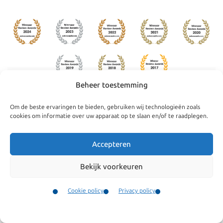
Beheer toestemming
Om de beste ervaringen te bieden, gebruiken wij technologieën zoals
Navigatie
Algemeen
cookies om informatie over uw apparaat op te slaan en/of te raadplegen.
Bedrijven
Algemene
Accepteren
voorwaarden
Particulieren
Onze klachtenregeling
Nieuws
Bekijk voorkeuren
Cookie policy
Ons team
Cookie policy
Privacy policy
Privacy policy
Particulieren
Contact
Vacatures
Menu
Contact