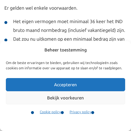
Er gelden wel enkele voorwaarden.
Het eigen vermogen moet minimaal 36 keer het IND
bruto maand normbedrag (inclusief vakantiegeld) zijn.
Dat zou nu uitkomen op een minimaal bedrag zijn van
€ 88.126,20.
Beheer toestemming
Met een dergelijk bedrag wordt volgens de IND
Om de beste ervaringen te bieden, gebruiken wij technologieën zoals
cookies om informatie over uw apparaat op te slaan en/of te raadplegen.
aangetoond dat er voldoende vermogen is om in het
levensonderhoud te voorzien. Volgens de IND zal er in dat
Accepteren
geval geen beroep worden gedaan op de publieke
middelen.
Bekijk voorkeuren
Het moet gaan om eigen vermogen dat vrij
Cookie policy
Privacy policy
opneembaar is.
Contact
Menu