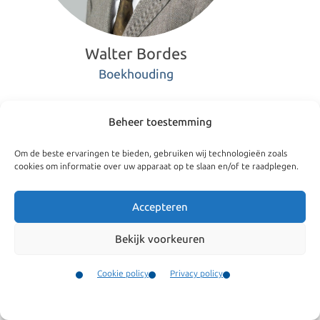
Walter Bordes
Boekhouding
Beheer toestemming
+31(0)20 520 7050
Om de beste ervaringen te bieden, gebruiken wij technologieën zoals
cookies om informatie over uw apparaat op te slaan en/of te raadplegen.
boekhouding@kroesadvocaten.nl
Accepteren
Walter Bordes
Bekijk voorkeuren
Walter verzorgt de boekhouding van Kroes Advocaten. Hij
heeft al ruim 30 jaar ervaring met financiële administraties
Cookie policy
Privacy policy
van diverse advocatenkantoren en organisaties. Walter is
Contact
Menu
sinds 2010 verbonden aan ons kantoor.