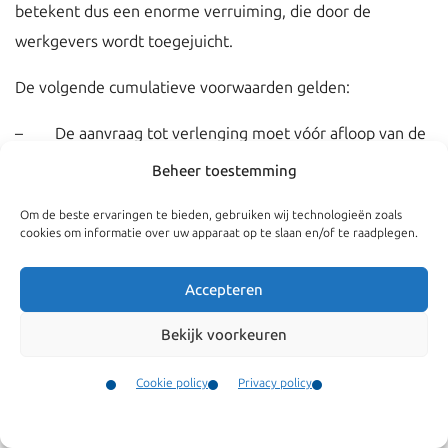
betekent dus een enorme verruiming, die door de
werkgevers wordt toegejuicht.
De volgende cumulatieve voorwaarden gelden:
– De aanvraag tot verlenging moet vóór afloop van de
geldigheidsduur van de GVVA zijn ingediend;
Beheer toestemming
– De werknemer moet dezelfde soort werkzaamheden
Om de beste ervaringen te bieden, gebruiken wij technologieën zoals
cookies om informatie over uw apparaat op te slaan en/of te raadplegen.
blijven verrichten;
– De werknemer moet een VA (Verblijfsaantekening
Accepteren
Algemeen) sticker in zijn paspoort hebben, waarmee hij
Bekijk voorkeuren
kan aantonen dat hij mag blijven werken voor zijn
werkgever.
Cookie policy
Privacy policy
Contact
Een VA-sticker wordt op afspraak afgegeven door het IND-
Menu