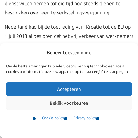
dienst willen nemen tot die tijd nog steeds dienen te
beschikken over een tewerkstellingsvergunning.
Nederland had bij de toetreding van Kroatië tot de EU op
1 juli 2013 al besloten dat het vrij verkeer van werknemers
voor Kroatië zou worden uitgesteld tot 1 juli 2015. Deze
Beheer toestemming
periode is nu dus verlengd met nog eens drie jaar.
Nederland kan tot 1 juli 2020 het vrij verkeer van
Om de beste ervaringen te bieden, gebruiken wij technologieën zoals
cookies om informatie over uw apparaat op te slaan en/of te raadplegen.
werknemers met Kroatië opschorten. Daarna mogen er
geen beperkingen meer worden vastgesteld en geldt het
Accepteren
vrij verkeer van werknemers ook onverkort voor Kroaten.
Bekijk voorkeuren
Een uitzondering op de tewerkstellingsvergunning plicht
geldt voor Kroaten die één jaar met een geldige
Cookie policy
Privacy policy
tewerkstellingsvergunning hebben gewerkt. Na dit jaar is
Contact
Menu
voor hen geen tewerkstellingsvergunning meer nodig.