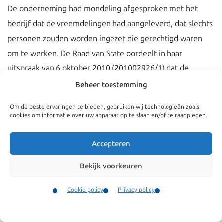
De onderneming had mondeling afgesproken met het
bedrijf dat de vreemdelingen had aangeleverd, dat slechts
personen zouden worden ingezet die gerechtigd waren
om te werken. De Raad van State oordeelt in haar
uitspraak van 6 oktober 2010 (201002926/1) dat de
mondelinge afspraak onvoldoende grond is voor het
Beheer toestemming
oordeel dat de Wav-overtreding niet valt te verwijten. De
Om de beste ervaringen te bieden, gebruiken wij technologieën zoals
Wav-boete
is terecht opgelegd.
cookies om informatie over uw apparaat op te slaan en/of te raadplegen.
Accepteren
Bekijk voorkeuren
Cookie policy
Privacy policy
Contact
Menu