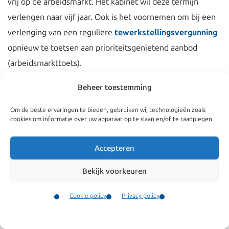
vrij op de arbeidsmarkt. Het kabinet wil deze termijn
verlengen naar vijf jaar. Ook is het voornemen om bij een
verlenging van een reguliere
tewerkstellingsvergunning
opnieuw te toetsen aan prioriteitsgenietend aanbod
(arbeidsmarkttoets).
Bron: TK 2010-2011, 32144, nr. 5.
Beheer toestemming
Om de beste ervaringen te bieden, gebruiken wij technologieën zoals
cookies om informatie over uw apparaat op te slaan en/of te raadplegen.
Accepteren
Bekijk voorkeuren
Cookie policy
Privacy policy
Contact
Menu