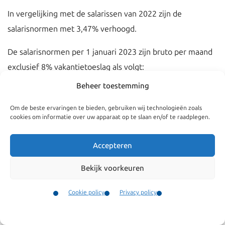
In vergelijking met de salarissen van 2022 zijn de
salarisnormen met 3,47% verhoogd.
De salarisnormen per 1 januari 2023 zijn bruto per maand
exclusief 8% vakantietoeslag als volgt:
Beheer toestemming
Kennismigrant
Om de beste ervaringen te bieden, gebruiken wij technologieën zoals
Kennismigrant van 30 jaar en ouder: € 5008
cookies om informatie over uw apparaat op te slaan en/of te raadplegen.
Kennismigrant jonger dan 30 jaar: € 3672
Accepteren
Kennismigrant na zoekjaar
, of Master opleiding aan
een universiteit of faculteit gerangschikt in de top 200
Bekijk voorkeuren
van de wereld: € 2631
Cookie policy
Privacy policy
Overplaatsing binnen een onderneming (ICT)
Contact
Menu