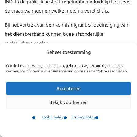
IND. In de praktijk bestaat regelmatig onduidelijkheid over
de vraag wanneer en welke melding verplicht is.
Bij het vertrek van een kennismigrant of beëindiging van
het dienstverband kunnen twee afzonderlijke
meldplichten spelen.
Beheer toestemming
Twee zelfstandige meldplichten volgens het
Voorschrift Vreemdelingen
Om de beste ervaringen te bieden, gebruiken wij technologieën zoals
cookies om informatie over uw apparaat op te slaan en/of te raadplegen.
De meldplichten volgen uit het Voorschrift Vreemdelingen
Accepteren
2000:
Bekijk voorkeuren
Melding bij uitdiensttreding (artikel 4.23 VV)
Wanneer een kennismigrant niet langer bij u in dienst is,
Cookie policy
Privacy policy
moet u dit melden bij de IND.
Contact
Menu