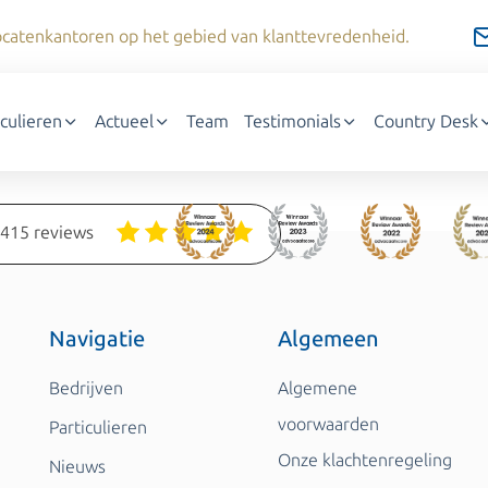
dvocatenkantoren op het gebied van klanttevredenheid.
iculieren
Actueel
Team
Testimonials
Country Desk
1415 reviews
Navigatie
Algemeen
Bedrijven
Algemene
voorwaarden
Particulieren
Onze klachtenregeling
Nieuws