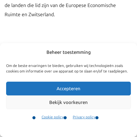
de landen die lid zijn van de Europese Economische
Ruimte en Zwitserland.
Beheer toestemming
Om de beste ervaringen te bieden, gebruiken wij technologieën zoals
cookies om informatie over uw apparaat op te slaan en/of te raadplegen.
Accepteren
Bekijk voorkeuren
Navigatie
Algemeen
Bedrijven
Algemene
Cookie policy
Privacy policy
voorwaarden
Particulieren
Contact
Menu
Onze klachtenregeling