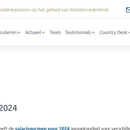
dvocatenkantoren op het gebied van klanttevredenheid.
iculieren
Actueel
Team
Testimonials
Country Desk
 2024
heeft de
salarisnormen voor 2024
aangekondigd voor verschill