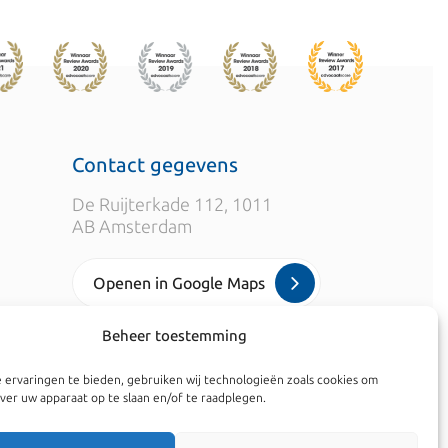
Contact gegevens
De Ruijterkade 112, 1011
AB Amsterdam
Openen in Google Maps
Beheer toestemming
info@kroesadvocaten.nl
 ervaringen te bieden, gebruiken wij technologieën zoals cookies om
+31 20 520 7050
ver uw apparaat op te slaan en/of te raadplegen.