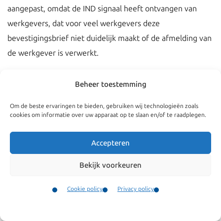
aangepast, omdat de IND signaal heeft ontvangen van
werkgevers, dat voor veel werkgevers deze
bevestigingsbrief niet duidelijk maakt of de afmelding van
de werkgever is verwerkt.
Indien de afmelding van de
kennismigrant
niet tijdig is
Beheer toestemming
gedaan, zal de IND contact opnemen met de werkgever en
informeren naar de reden van het geconstateerde verzuim
Om de beste ervaringen te bieden, gebruiken wij technologieën zoals
cookies om informatie over uw apparaat op te slaan en/of te raadplegen.
en de werkgever in de gelegenheid stellen zijn zienswijze
te geven en aan te geven welke maatregelen hij neemt
Accepteren
om herhaling te voorkomen. Aan de hand van de inhoud
van het gesprek beoordeelt de IND of er aanleiding is om
Bekijk voorkeuren
vervolgstappen te nemen. Zo kunnen er met de
Cookie policy
Privacy policy
werkgever afspraken worden gemaakt over een termijn
Contact
waarbinnen de zaken op orde zijn, of kan een formele
Menu