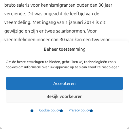
bruto salaris voor kennismigranten ouder dan 30 jaar
verdiende. Dit was ongeacht de leeftijd van de
vreemdeling. Met ingang van 1 januari 2014 is dit
gewijzigd en zijn er twee salarisnormen. Voor
vreemdelingen jonger dan 30 jaar kan een twv voor
kennismigrant kort verblijf worden verleend indien een
Beheer toestemming
bruto maandsalaris wordt verdiend van EUR 3.201,44.
Om de beste ervaringen te bieden, gebruiken wij technologieën zoals
Vreemdelingen ouder dan 30 jaar moeten bruto per
cookies om informatie over uw apparaat op te slaan en/of te raadplegen.
maand EUR 4.371,84 verdienen om in aanmerking te
komen voor een twv.
Accepteren
Bekijk voorkeuren
Cookie policy
Privacy policy
Contact
Menu