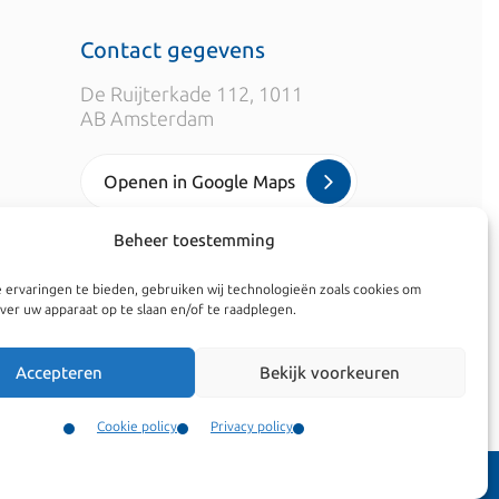
Contact gegevens
De Ruijterkade 112, 1011
AB Amsterdam
Openen in Google Maps
Beheer toestemming
info@kroesadvocaten.nl
 ervaringen te bieden, gebruiken wij technologieën zoals cookies om
+31 20 520 7050
ver uw apparaat op te slaan en/of te raadplegen.
Accepteren
Bekijk voorkeuren
Cookie policy
Privacy policy