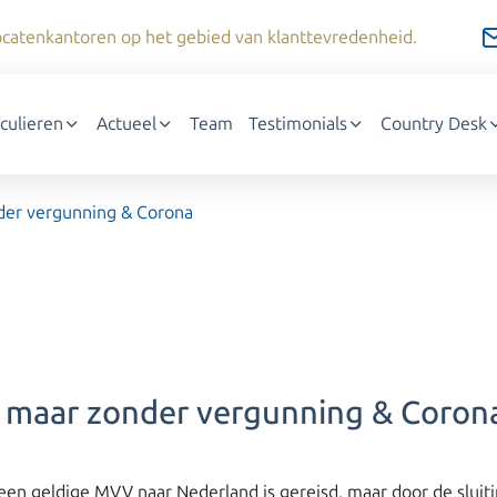
dvocatenkantoren op het gebied van klanttevredenheid.
iculieren
Actueel
Team
Testimonials
Country Desk
er vergunning & Corona
maar zonder vergunning & Coron
en geldige MVV naar Nederland is gereisd, maar door de sluiti