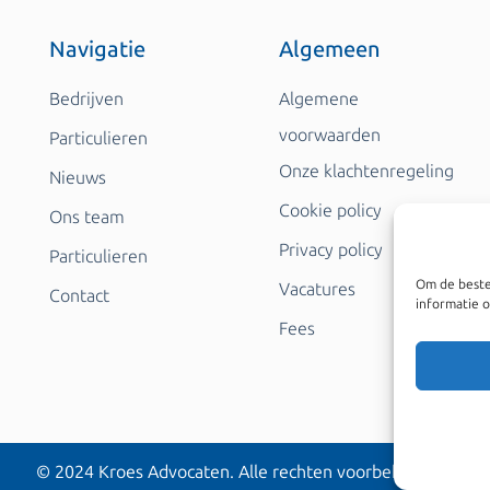
Navigatie
Algemeen
Bedrijven
Algemene
voorwaarden
Particulieren
Onze klachtenregeling
Nieuws
Cookie policy
Ons team
Privacy policy
Particulieren
Om de beste
Vacatures
Contact
informatie o
Fees
© 2024 Kroes Advocaten. Alle rechten voorbehouden.