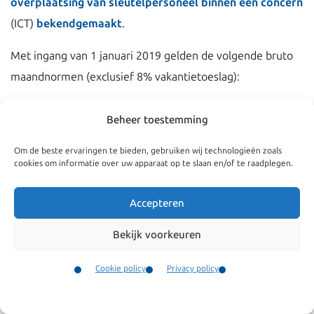
overplaatsing van sleutelpersoneel binnen een concern
(ICT)
bekendgemaakt
.
Met ingang van 1 januari 2019 gelden de volgende bruto
maandnormen (exclusief 8% vakantietoeslag):
Kennismigranten of ICT, vanaf 30 jaar en ouder: €
Beheer toestemming
4.500
Kennismigranten of ICT, jonger dan 30 jaar: €3.299
Om de beste ervaringen te bieden, gebruiken wij technologieën zoals
cookies om informatie over uw apparaat op te slaan en/of te raadplegen.
Kennismigrant die in Nederland is afgestudeerd
:
€2.364
Accepteren
Vreemdeling die binnen 3 jaar voorafgaand aan zijn
Bekijk voorkeuren
aanvraag een Master heeft behaald aan een
universiteit die staat in de top 200 van de
Cookie policy
Privacy policy
wereldranglijst van universiteiten
: €2.364
Contact
Europese Blauwe Kaart (EU Blue Card): €5.272
Menu