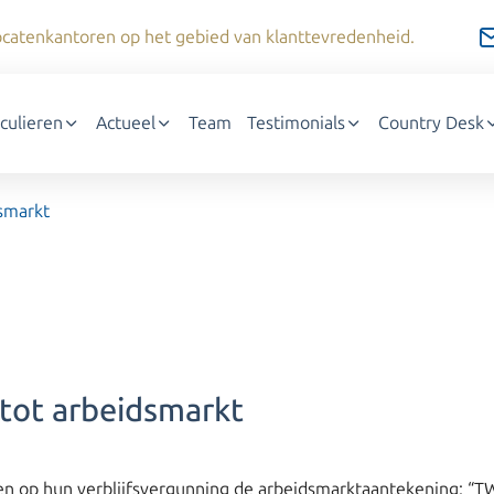
dvocatenkantoren op het gebied van klanttevredenheid.
iculieren
Actueel
Team
Testimonials
Country Desk
smarkt
tot arbeidsmarkt
 op hun verblijfsvergunning de arbeidsmarktaantekening: “TWV