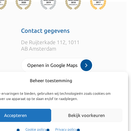
Contact gegevens
De Ruijterkade 112, 1011
AB Amsterdam
Openen in Google Maps
Beheer toestemming
info@kroesadvocaten.nl
 ervaringen te bieden, gebruiken wij technologieën zoals cookies om
+31 20 520 7050
ver uw apparaat op te slaan en/of te raadplegen.
Accepteren
Bekijk voorkeuren
Cookie policy
Privacy policy