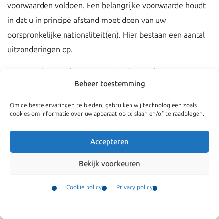
voorwaarden voldoen. Een belangrijke voorwaarde houdt
in dat u in principe afstand moet doen van uw
oorspronkelijke nationaliteit(en). Hier bestaan een aantal
uitzonderingen op.
Een aantal uitzonderingen worden hieronder uiteengezet.
Beheer toestemming
I. Nederlanderschap door geboorte, erkenning of adoptie
Om de beste ervaringen te bieden, gebruiken wij technologieën zoals
cookies om informatie over uw apparaat op te slaan en/of te raadplegen.
De Rijkswet op het Nederlanderschap (
RWN
) laat dubbele
nationaliteit toe wanneer een kind wordt geboren uit
Accepteren
ouders waarvan één de Nederlandse nationaliteit bezit en
de ander een andere nationaliteit. Dit is ook mogelijk
Bekijk voorkeuren
wanneer een kind wordt erkend door een ouder met de
Cookie policy
Privacy policy
Nederlandse nationaliteit. Ook is het mogelijk – onder
Contact
bepaalde specifieke regels – wanneer het ouderschap van
Menu