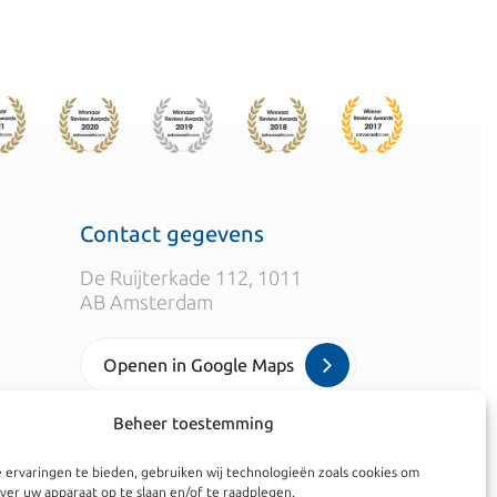
Contact gegevens
De Ruijterkade 112, 1011
AB Amsterdam
Openen in Google Maps
Beheer toestemming
info@kroesadvocaten.nl
 ervaringen te bieden, gebruiken wij technologieën zoals cookies om
+31 20 520 7050
ver uw apparaat op te slaan en/of te raadplegen.