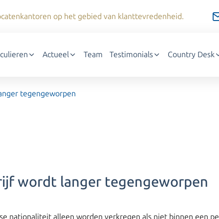
dvocatenkantoren op het gebied van klanttevredenheid.
iculieren
Actueel
Team
Testimonials
Country Desk
 langer tegengeworpen
rijf wordt langer tegengeworpen
 nationaliteit alleen worden verkregen als niet binnen een pe