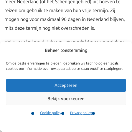
meer Nederland (of het Schengengebied) uit hoeven te
reizen om gebruik te maken van hun vrije termijn. Zij
mogen nog voor maximaal 90 dagen in Nederland blijven,
mits deze termijn nog niet overschreden is.
Het is van belang dat de niet-visumplichtige vreemdeling
zijn verlopen verblijfsdocument behoudt totdat hij
Beheer toestemming
Nederland of het Schengengebied uit reist. Hiermee toont
Om de beste ervaringen te bieden, gebruiken wij technologieën zoals
de vreemdeling aan dat hij rechtmatig verblijf heeft gehad
cookies om informatie over uw apparaat op te slaan en/of te raadplegen.
in Nederland.
Accepteren
Visumplichtige vreemdelingen
Bekijk voorkeuren
Voor visumplichtige vreemdelingen geldt dat zij na afloop
van hun verblijfsvergunning Nederland (of het
Cookie policy
Privacy policy
Schengengebied) uit moeten reizen om een
Contact
Menu
Schengenvisum aan te vragen
. Indien het wordt