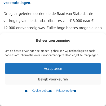
vreemdelingen
.
Drie jaar geleden oordeelde de Raad van State dat de
verhoging van de standaardboetes van € 8.000 naar €
12.000 onevenredig was. Zulke hoge boetes mogen alleen
aan hardnekkige en malafide werkgevers worden
Beheer toestemming
opgelegd. SZW heeft daarna het beleid aangepast: de
standaard boete is vastgesteld op € 8.000, en wordt onder
Om de beste ervaringen te bieden, gebruiken wij technologieën zoals
cookies om informatie over uw apparaat op te slaan en/of te raadplegen.
bepaalde omstandigheden verhoogd naar € 12.000.
Volgens Pieter Krop was dit nieuwe beleid geen goede
Accepteren
uitwerking van de uitspraak van de eerder uitspraak van
de Raad van State. Daar heeft hij nu gelijk in gekregen.
Bekijk voorkeuren
Het betrof een horecaonderneming waar één vreemdeling
Cookie policy
Privacy policy
werkzaam was, die illegaal in Nederland verbleef.
Contact
Menu
Bovendien was de onderneming eerder al beboet. Deze