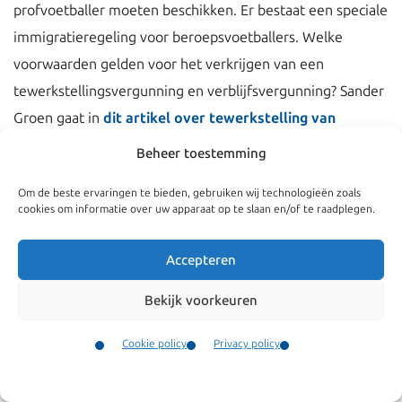
profvoetballer moeten beschikken. Er bestaat een speciale
immigratieregeling voor beroepsvoetballers. Welke
voorwaarden gelden voor het verkrijgen van een
tewerkstellingsvergunning en verblijfsvergunning? Sander
Groen gaat in
dit artikel over tewerkstelling van
profvoetballers
in op alle voorwaarden, de procedure om
Beheer toestemming
de vereiste vergunningen te verkrijgen, de vrijstellingen
Om de beste ervaringen te bieden, gebruiken wij technologieën zoals
van de eis om te beschikken over een
cookies om informatie over uw apparaat op te slaan en/of te raadplegen.
tewerkstellingsvergunning, en de boetes die kunnen
worden opgelegd aan de betaald voetbalclub bij illegale
Accepteren
tewerkstelling.
Bekijk voorkeuren
Cookie policy
Privacy policy
Contact
Menu