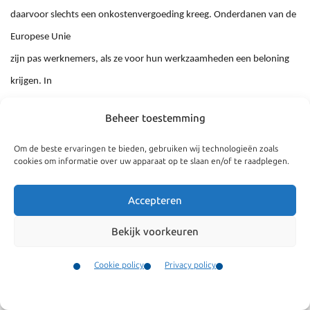
daarvoor slechts een onkostenvergoeding kreeg. Onderdanen van de
Europese Unie
zijn pas werknemers, als ze voor hun werkzaamheden een beloning
krijgen. In
deze zaak kreeg de betrokken Bulgaar alleen een vergoeding voor een
Beheer toestemming
kop koffie
en een broodje. Volgens advocaat Pieter Krop was er slechts sprake
Om de beste ervaringen te bieden, gebruiken wij technologieën zoals
cookies om informatie over uw apparaat op te slaan en/of te raadplegen.
van een
onkostenvergoeding en niet van een beloning. De Raad van State gaf
Accepteren
hem hierin
Bekijk voorkeuren
gelijk. De boete, die door de rechtbank al van € 24.000 naar € 12.000
was
Cookie policy
Privacy policy
teruggebracht, is geheel vernietigd.
Contact
Menu