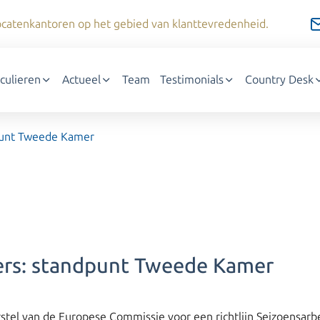
dvocatenkantoren op het gebied van klanttevredenheid.
iculieren
Actueel
Team
Testimonials
Country Desk
dpunt Tweede Kamer
ders: standpunt Tweede Kamer
tel van de Europese Commissie voor een richtlijn Seizoensarbe