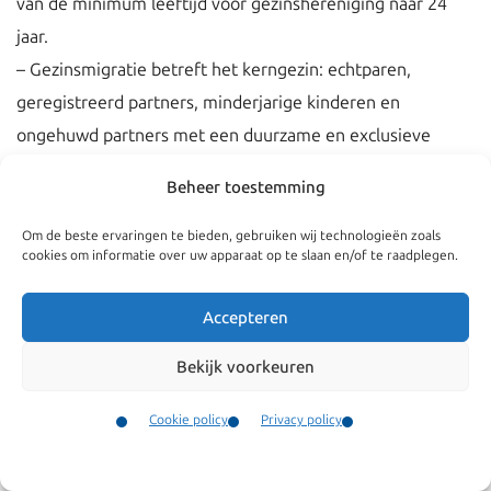
van de minimum leeftijd voor gezinshereniging naar 24
jaar.
– Gezinsmigratie betreft het kerngezin: echtparen,
geregistreerd partners, minderjarige kinderen en
ongehuwd partners met een duurzame en exclusieve
relatie.
Beheer toestemming
– De termijn voor naturalisatie tot Nederlander wordt
verlengd van 5 naar 7 jaar.
Om de beste ervaringen te bieden, gebruiken wij technologieën zoals
cookies om informatie over uw apparaat op te slaan en/of te raadplegen.
– Een verblijfsvergunning wordt niet verleend als er
sprake is van eerder illegaal verblijf of fraude.
Accepteren
– Illegaal verblijf wordt strafbaar gesteld.
– Werkgevers die vreemdelingen zonder
Bekijk voorkeuren
tewerkstellingsvergunning laten werken worden strenger
Cookie policy
Privacy policy
aangepakt.
Contact
– Pardonregeling voor kinderen van afgewezen
Menu