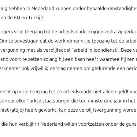
unning hebben in Nederland kunnen onder bepaalde omstandigh
en de EU en Turkije.
burgers vrije toegang tot de arbeidsmarkt krijgen zodra zij ge
 Om te bevestigen dat de werknemer vrije toegang tot de arbei
vergunning met als verblijfsdoel “arbeid in loondienst”. Deze v
land voort te zetten zolang hij een baan heeft waarmee hij ten
rknemer ook vrijwillig ontslag nemen om gedurende een peri
recht op vrije toegang tot de arbeidsmarkt niet alleen geldt vo
voor elke Turkse staatsburger die ten minste drie jaar in het 
e niet (altijd) heeft gewerkt, kan deze verblijfsvergunning word
s die hun verblijf in Nederland willen voortzetten onder de gun