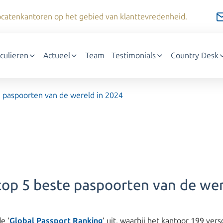
dvocatenkantoren op het gebied van klanttevredenheid.
iculieren
Actueel
Team
Testimonials
Country Desk
e paspoorten van de wereld in 2024
top 5 beste paspoorten van de wer
e ‘
Global Passport Ranking
’ uit, waarbij het kantoor 199 ver