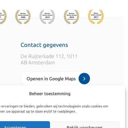
Contact gegevens
De Ruijterkade 112, 1011
AB Amsterdam
Openen in Google Maps
Beheer toestemming
info@kroesadvocaten.nl
 ervaringen te bieden, gebruiken wij technologieën zoals cookies om
+31 20 520 7050
ver uw apparaat op te slaan en/of te raadplegen.
Accepteren
Bekijk voorkeuren