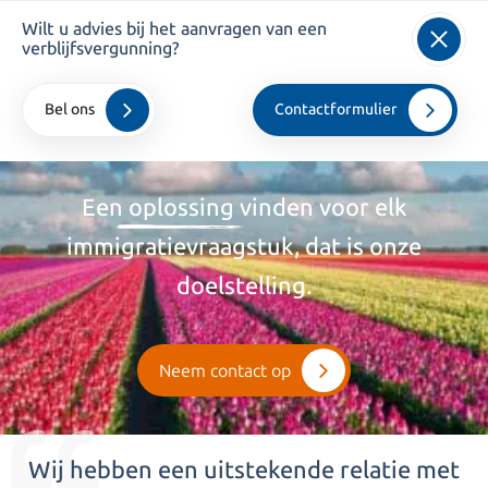
Wilt u advies bij het aanvragen van een
info@kroesadvocaten.nl
verblijfsvergunning?
+31 20 520 7050
Bel ons
Contactformulier
Home
>
Particulieren
Een
oplossing
vinden voor elk
immigratievraagstuk, dat is onze
doelstelling.
Neem contact op
Wij hebben een uitstekende relatie met